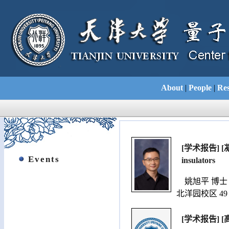
About
|
People
|
Res
[学术报告] [凝聚态物
Events
insulators
姚旭平 博士 （国
北洋园校区 49 
[学术报告] [高能物理