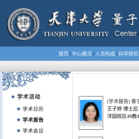
|
|
|
首页
中心概况
人员构成
科学研
学术活动
[学术报告] 
王子婷 博士后（北
学术日历
洋园校区49教4
学术报告
学术会议