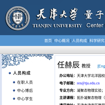
|
|
|
首页
中心概况
人员构成
科学研
任赫辰
教授
[Eng
人员构成
办公地址：
天津大学北洋园校
在职人员
ren@tju.edu.cn
电子邮箱：
中心博后
专业方向：
凝聚态物理实验；
主讲课程：
拓扑凝聚态物理（
中心学生