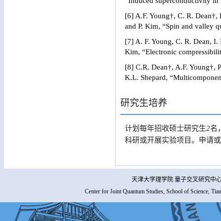
“Induced superconductivity in
[6] A.F. Young†, C. R. Dean†,
and P. Kim, “Spin and valley 
[7] A. F. Young, C. R. Dean, I.
Kim, “Electronic compressibili
[8] C.R. Dean†, A.F. Young†, 
K.L. Shepard, “Multicomponent
研究生培养
计划每年招收硕士研究生
2
名
科研或开展实验项目。申请
天津大学理学院 量子交叉研究中心 
Center for Joint Quantum Studies, School of Science, Tia