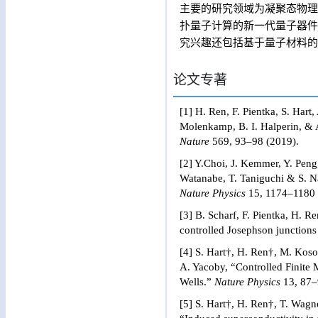
主要的研究领域为凝聚态物理
扑量子计算的新一代量子器件
究兴趣还包括基于量子材料的
论文专著
[1] H. Ren, F. Pientka, S. Hart
Molenkamp, B. I. Halperin, & 
Nature
569, 93–98 (2019).
[2] Y.Choi, J. Kemmer, Y. Peng
Watanabe, T. Taniguchi & S. Na
Nature Physics
15, 1174–1180 
[3] B. Scharf, F. Pientka, H. 
controlled Josephson junctions
[4] S. Hart†, H. Ren†, M. Kos
A. Yacoby, “Controlled Finite
Wells.”
Nature Physics
13, 87–
[5] S. Hart†, H. Ren†, T. Wag