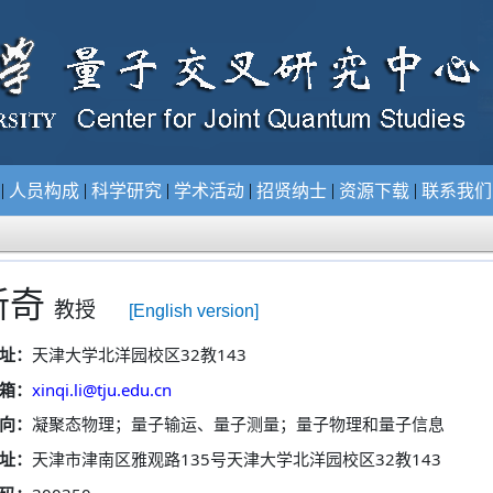
|
|
|
|
|
|
况
人员构成
科学研究
学术活动
招贤纳士
资源下载
联系我
新奇
教授
[English version]
32
143
址：
天津大学北洋园校区
教
xinqi.li@tju.edu.cn
箱：
向：
凝聚态物理；量子输运、量子测量；量子物理和量子信息
135
32
143
址：
天津市津南区雅观路
号天津大学北洋园校区
教