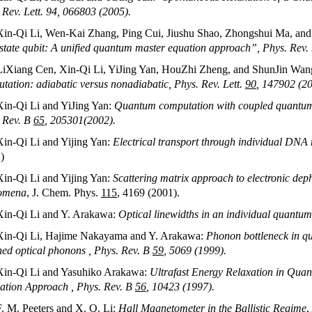
 Rev. Lett. 94, 066803 (2005).
Xin-Qi Li, Wen-Kai Zhang, Ping Cui, Jiushu Shao, Zhongshui Ma, and 
-state qubit: A unified quantum master equation approach
”, Phys. Rev.
LiXiang Cen, Xin-Qi Li, YiJing Yan, HouZhi Zheng, and ShunJin Wa
tation: adiabatic versus nonadiabatic
, Phys. Rev. Lett.
90
, 147902 (20
Xin-Qi Li and YiJing Yan:
Quantum computation with coupled quantum
 Rev. B
65
, 205301(2002).
Xin-Qi Li and Yijing Yan:
Electrical transport through individual DNA
)
Xin-Qi Li and Yijing Yan:
Scattering matrix approach to electronic deph
omena
, J. Chem. Phys.
115
, 4169 (2001).
Xin-Qi Li and Y. Arakawa:
Optical linewidths in an individual quantum
Xin-Qi Li, Hajime Nakayama and Y. Arakawa:
Phonon bottleneck in qu
ned optical phonons
, Phys. Rev. B
59
, 5069 (1999).
Xin-Qi Li and Yasuhiko Arakawa:
Ultrafast Energy Relaxation in Qua
ation Approach
, Phys. Rev. B
56
, 10423 (1997).
F. M. Peeters and X. Q. Li:
Hall Magnetometer in the Ballistic Regime
,