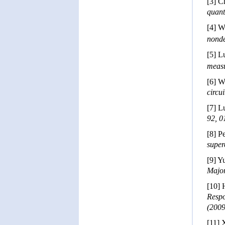
[3]
Ch
quan
[4] W
nonde
[5] L
meas
[6]
We
circu
[7]
Lu
92, 0
[8]
Pe
super
[9] Y
Major
[10]
Respo
(2009
[11]
X