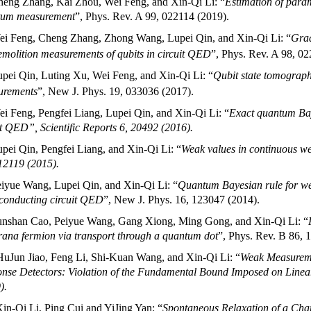
eng Zhang, Kai Zhou, Wei Feng, and Xin-Qi Li: “
Estimation of para
tum measurement
”, Phys. Rev. A 99, 022114 (2019).
ei Feng, Cheng Zhang, Zhong Wang, Lupei Qin, and Xin-Qi Li: “
Grad
molition measurements of qubits in circuit QED
”, Phys. Rev. A 98, 0
upei Qin, Luting Xu, Wei Feng, and Xin-Qi Li: “
Qubit state tomograph
urements
”, New J. Phys. 19, 033036 (2017).
i Feng, Pengfei Liang, Lupei Qin, and Xin-Qi Li: “
Exact quantum Bay
it QED
”, Scientific Reports 6, 20492 (2016).
pei Qin, Pengfei Liang, and Xin-Qi Li: “
Weak values in continuous 
12119 (2015).
iyue Wang, Lupei Qin, and Xin-Qi Li: “
Quantum Bayesian rule for we
conducting circuit QED
”, New J. Phys. 16, 123047 (2014).
unshan Cao, Peiyue Wang, Gang Xiong, Ming Gong, and Xin-Qi Li: “
ana fermion via transport through a quantum dot
”, Phys. Rev. B 86, 
HuJun Jiao, Feng Li, Shi-Kuan Wang, and Xin-Qi Li: “
Weak Measureme
nse Detectors: Violation of the Fundamental Bound Imposed on Linea
).
in-Qi Li, Ping Cui and YiJing Yan: “
Spontaneous Relaxation of a Cha