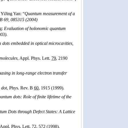
YiJing Yan: “
Quantum
measurement of a
 B 69, 085315 (2004)
ng:
Evaluation of holonomic
quantum
03).
 dots embedded in optical
microcavities
,
 molecules
, Appl. Phys. Lett.
79
, 2190
asing in long-range electron transfer
 dot
, Phys. Rev. B
60
, 1915 (1999).
antum dots: Role of finite
lifetime of the
ntum Dots through Defect
States: A Lattice
 Appl. Phys. Lett.
72
, 572 (1998).