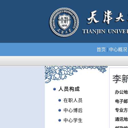
|
首页
中心概
李
人员构成
办公地
在职人员
电子邮
中心博后
专业方
通讯地
中心学生