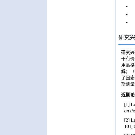
研究
研究兴
干有价
用晶格
解；（
了固态
斯测量
近期论
[1] L
on th
[2] L
101, 