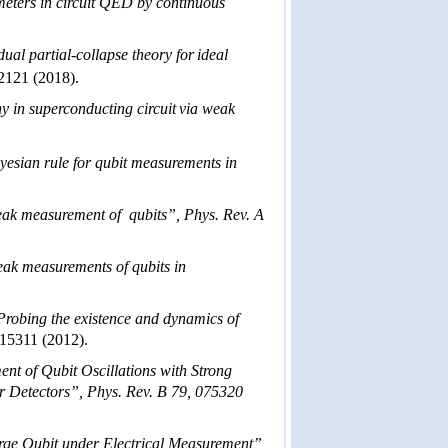
meters in circuit QED by continuous
ual partial-collapse theory for
ideal
22121 (2018).
y in superconducting circuit
via weak
esian rule for qubit
m
easurements in
weak measurement of
qubits
”,
Phys. Rev. A
ak measurements of qubits in
Probing the existence and dynamics of
115311 (2012).
nt of Qubit Oscillations
with Strong
r Detectors
”, Phys. Rev. B 79, 075320
rge Qubit under Electrical
Measurement
”,