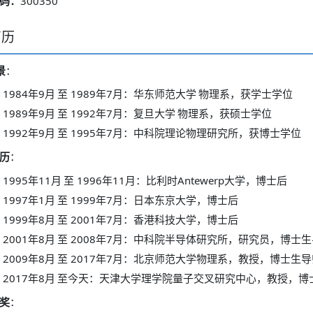
300350
码：
简历
景
：
1984
9
1989
7
年
月
至
年
月：华东师范大学
物理系，获学士学位
1989
9
1992
7
年
月
至
年
月：复旦大学
物理系，获硕士学位
1992
9
1995
7
年
月
至
年
月：中科院理论物理研究所，获博士学位
历
：
1995
11
1996
11
Antewerp
年
月
至
年
月：比利时
大学，博士后
1997
1
1999
7
年
月
至
年
月：日本东京大学，博士后
1999
8
2001
7
年
月
至
年
月：香港科技大学，博士后
2001
8
2008
7
年
月
至
年
月：中科院半导体研究所，研究员，博士生
2009
8
2017
7
年
月
至
年
月：北京师范大学物理系，教授，博士生导
2017
8
年
月
至今天：天津大学理学院量子交叉研究中心，教授，博
奖
：