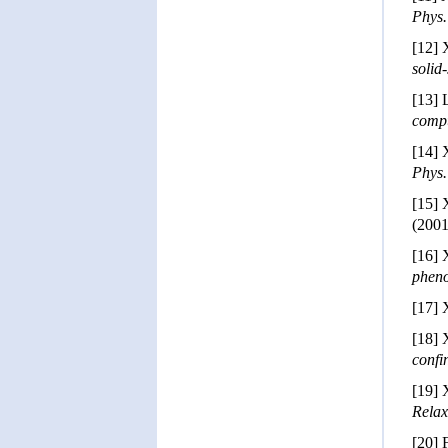
Phys.
[12]
solid
[13]
compu
[14]
Phys.
[15] 
(2001
[16]
phen
[17]
[18]
confi
[19]
Relax
[20]