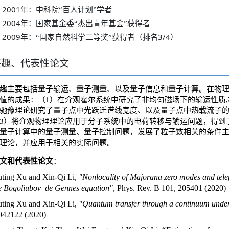
2001
年：中科院“百人计划”学者
2004
年：国家基金委“杰出青年基金”获得者
2009
3/4
年：“国家自然科学二等奖”获得者（排名
）
兴趣、代表性论文
趣主要包括量子输运、量子测量、以及量子信息和量子计算。在物
值的成果：（
1
）在介观霍尔系统中研究了非均匀磁场下的输运性质
,
驰豫理论研究了量子点中光跃迁谱线宽度、以及量子点中热载流子
3
）将介观物理理论应用于分子系统中的电荷转移与输运问题，得到
量子计算中的量子测量、量子控制问题，发展了粒子数相关的条件
理论，并应用于相关的实际问题。
文和代表性论文
：
uting Xu and Xin-Qi Li,
"Nonlocality of Majorana zero modes and telep
e Bogoliubov–de Gennes equation"
, Phys. Rev. B 101, 205401 (2020)
uting Xu and Xin-Qi Li,
"Quantum transfer through a continuum under
042122 (2020)