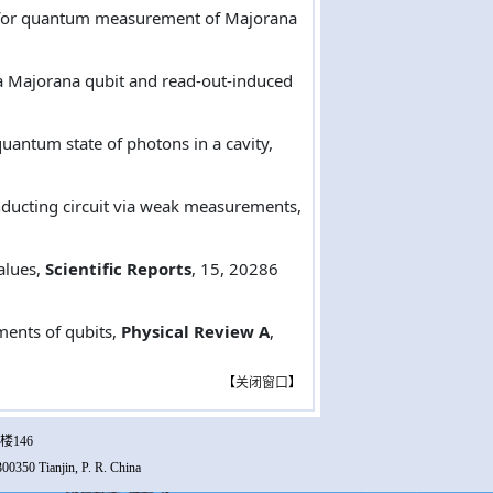
er for quantum measurement of Majorana
f a Majorana qubit and read-out-induced
uantum state of photons in a cavity,
onducting circuit via weak measurements,
alues,
Scientific Reports
, 15, 20286
ments of qubits,
Physical Review A
,
【
关闭窗口
】
楼146
00350 Tianjin, P. R. China