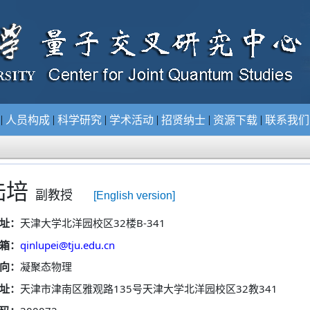
|
|
|
|
|
|
况
人员构成
科学研究
学术活动
招贤纳士
资源下载
联系我
陆培
副教授
[English version]
32
B-
341
址：
天津大学北洋园校区
楼
qinlupei@tju.edu.cn
箱：
向：
凝聚态物理
135
32
341
址：
天津市津南区雅观路
号天津大学北洋园校区
教