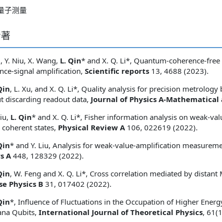
量子测量
专著
Li, Y. Niu, X. Wang,
L. Qin
* and X. Q. Li*, Quantum-coherence-free
ence-signal amplification,
Scientific reports
13, 4688 (2023).
Qin
, L. Xu, and X. Q. Li*, Quality analysis for precision metrolo
t discarding readout data,
Journal of Physics A-Mathematical
Liu,
L. Qin
* and X. Q. Li*, Fisher information analysis on weak-va
l coherent states,
Physical Review A
106, 022619 (2022).
Qin
* and Y. Liu, Analysis for weak-value-amplification measurem
s A
448, 128329 (2022).
Qin
, W. Feng and X. Q. Li*, Cross correlation mediated by distan
se Physics B
31, 017402 (2022).
Qin
*, Influence of Fluctuations in the Occupation of Higher Ener
ana Qubits,
International Journal of Theoretical Physics
, 61(