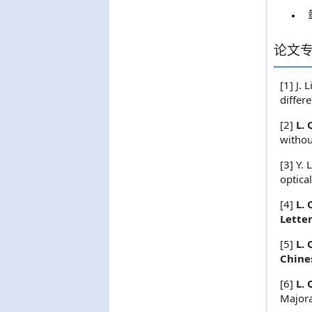
论文
[1] J. 
differ
[2]
L. 
withou
[3] Y. 
optica
[4]
L. 
Letter
[5]
L. 
Chine
[6]
L. 
Major