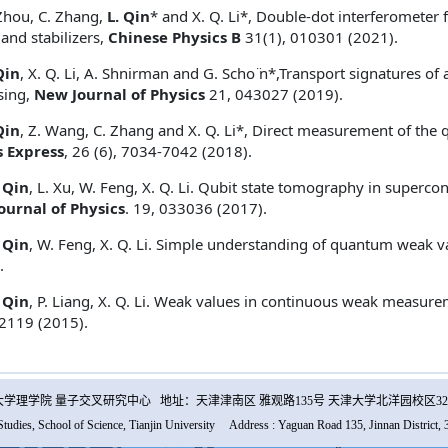
 Zhou, C. Zhang,
L. Qin
* and X. Q. Li*, Double-dot interferomet
 and stabilizers,
Chinese Physics B
31(1), 010301 (2021).
Qin
, X. Q. Li, A. Shnirman and G. Scho ̈n*,Transport signatures o
sing,
New Journal of Physics
21, 043027 (2019).
Qin
, Z. Wang, C. Zhang and X. Q. Li*, Direct measurement of the q
s Express
, 26 (6), 7034-7042 (2018).
. Qin
, L. Xu, W. Feng, X. Q. Li. Qubit state tomography in superc
ournal of Physics
. 19, 033036 (2017).
. Qin
, W. Feng, X. Q. Li. Simple understanding of quantum weak v
).
. Qin
, P. Liang, X. Q. Li. Weak values in continuous weak measure
2119 (2015).
学理学院 量子交叉研究中心 地址：天津津南区 雅观路135号 天津大学北洋园校区32
Studies, School of Science, Tianjin University Address : Yaguan Road 135, Jinnan District, 3