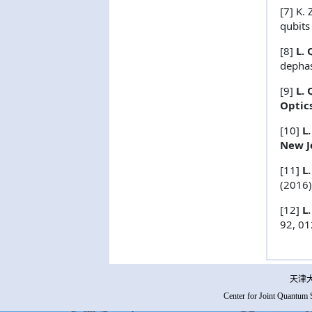
[7] K.
qubits
[8]
L. 
depha
[9]
L. 
Optic
[10]
L
New J
[11]
L
(2016
[12]
L
92, 01
天津大
Center for Joint Quantum 