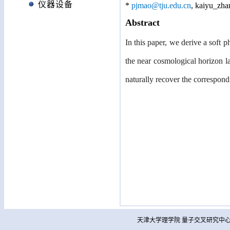
仪器设备
*
pjmao@tju.edu.cn
, kaiyu_zh
Abstract
In this paper, we derive a soft 
the near cosmological horizon la
naturally recover the correspond
天津大学理学院 量子交叉研究中心 