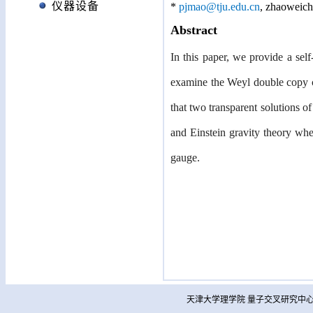
仪器设备
*
pjmao@tju.edu.cn
,
zhaoweich
Abstract
In this paper, we provide a se
examine the Weyl double copy co
that two transparent solutions o
and Einstein gravity theory wh
gauge.
天津大学理学院 量子交叉研究中心 