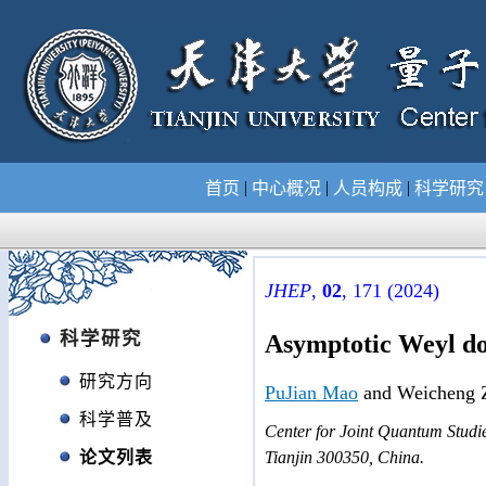
|
|
|
首页
中心概况
人员构成
科学研
JHEP
,
02
, 171 (2024)
科学研究
Asymptotic Weyl d
研究方向
PuJian Mao
and Weicheng 
科学普及
Center for Joint Quantum Studie
论文列表
Tianjin 300350, China.