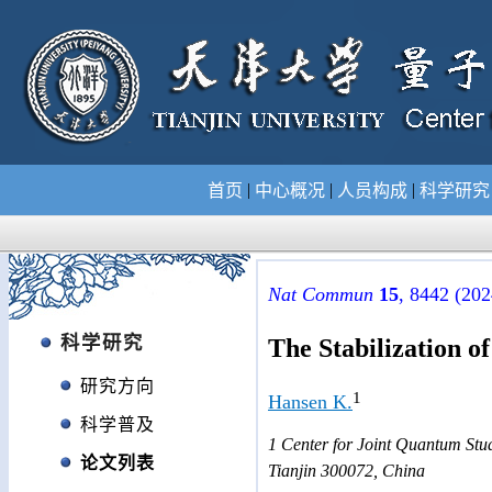
|
|
|
首页
中心概况
人员构成
科学研
Nat Commun
15
, 8442 (202
科学研究
The Stabilization o
研究方向
1
Hansen K.
科学普及
1
Center for Joint Quantum Stu
论文列表
Tianjin 300072, China