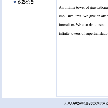
仪器设备
An infinite tower of gravitation
impulsive limit. We give an alte
formalism. We also demonstrate t
infinite towers of supertranslatio
天津大学理学院 量子交叉研究中心 