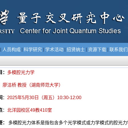
|
|
|
|
|
|
况
人员构成
科学研究
学术活动
招贤纳士
资源下载
联系我
目：
多模腔光力学
：
廖洁桥 教授（湖南师范大学）
间
：
2025
年
5
月
30
日（周五）
10:30-12:00
点
：
北洋园校区
49
教
410
室
要：
多模腔光力体系是指包含多个光学模式或力学模式的腔光力