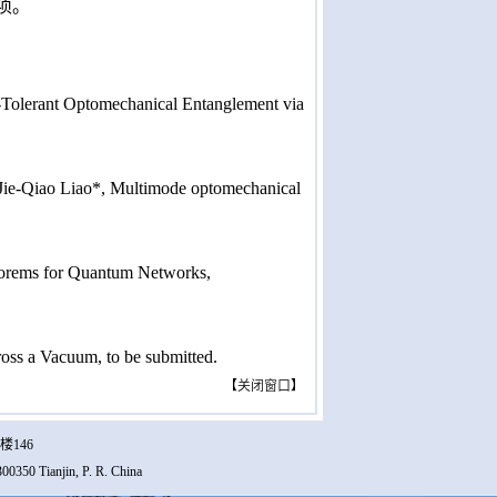
项。
-Tolerant Optomechanical Entanglement via
Jie-Qiao Liao*,
Multimode optomechanical
orems for Quantum Networks,
oss a Vacuum, to be submitted.
【
关闭窗口
】
楼146
00350 Tianjin, P. R. China