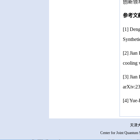
创新领
参考文
[1] Den
Synthet
[2] Jian
cooling 
[3]
Jian
arXiv:2
[4] Yue-
天津大
Center for Joint Quantum 