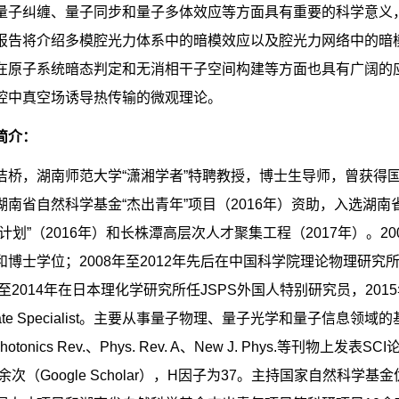
量子纠缠、量子同步和量子多体效应等方面具有重要的科学意义
报告将介绍多模腔光力体系中的暗模效应以及腔光力网络中的暗
在原子系统暗态判定和无消相干子空间构建等方面也具有广阔的
腔中真空场诱导热传输的微观理论。
简介：
洁桥，湖南师范大学“潇湘学者”特聘教授，博士生导师，曾获得国
湖南省自然科学基金“杰出青年”项目（
2016
年）资助，入选湖南
计划”（
2016
年）和长株潭高层次人才聚集工程（
2017
年）。
20
和博士学位；
2008
年至
2012
年先后在中国科学院理论物理研究
至
2014
年在日本理化学研究所任
JSPS
外国人特别研究员，
2015
te Specialist
。主要从事量子物理、量子光学和量子信息领域的
hotonics Rev.
、
Phys. Rev. A
、
New J. Phys.
等刊物上发表
SCI
余次（
Google Scholar
），
H
因子为
37
。主持国家自然科学基金