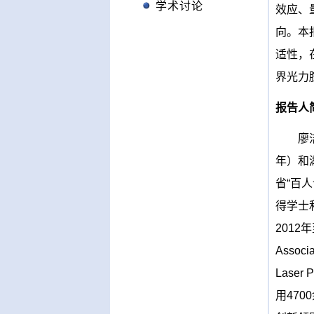
学术讨论
效应、
向。本
适性，
界光力
报告人
廖
年）和
省“百人
得学士
2012
年
Associa
Laser P
用
4700