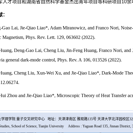
军人才项目和湖南省自然科学基金杰出青年项目等科研项目
10
余
献：
g-Gao Lai, Jie-Qiao Liao*, Adam Miranowicz, and Franco Nori,
Noise
ic Magnetism
, Phys. Rev. Lett. 129, 063602 (2022).
 Huang, Deng-Gao Lai, Cheng Liu, Jin-Feng Huang, Franco Nori, and 
via general dark-mode control
, Phys. Rev. A 106, 013526 (2022).
 Huang
,
Cheng Liu
, Xun-Wei Xu, and
Jie-Qiao Liao
*, Dark-Mode The
312.06274
.
Hui Zhou and Jie-Qiao Liao*, Microscopic Theory of Heat Transfer acr
学理学院 量子交叉研究中心 地址：天津津南区 雅观路135号 天津大学北洋园校区32
Studies, School of Science, Tianjin University Address : Yaguan Road 135, Jinnan District, 3