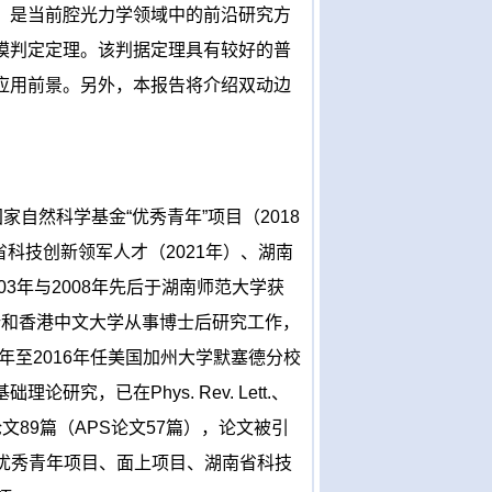
，是当前腔光力学领域中的前沿研究方
模判定定理。该判据定理具有较好的普
应用前景。另外，本报告将介绍双动边
家自然科学基金“优秀青年”项目（
2018
省科技创新领军人才（
2021
年）、湖南
03
年与
2008
年先后于湖南师范大学获
所和香港中文大学从事博士后研究工作，
年至
2016
年任美国加州大学默塞德分校
基础理论研究，已在
Phys. Rev. Lett.
、
论文
89
篇（
APS
论文
57
篇），论文被引
优秀青年项目、面上项目、湖南省科技