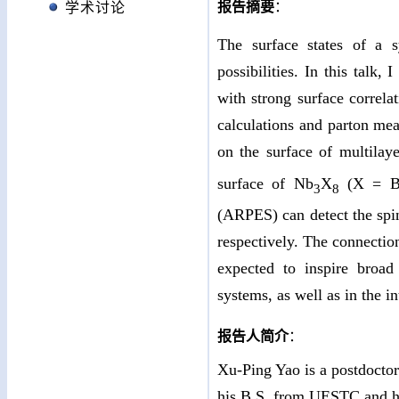
报告摘要
：
学术讨论
The surface states of a s
possibilities. In this talk
with strong surface correlat
calculations and parton mea
on the surface of multilay
surface of Nb
X
(X = Br,
3
8
(ARPES) can detect the spin
respectively. The connection
expected to inspire broad 
systems, as well as in the i
报告人简介
：
Xu-Ping Yao is a postdoctora
his B.S. from UESTC and hi