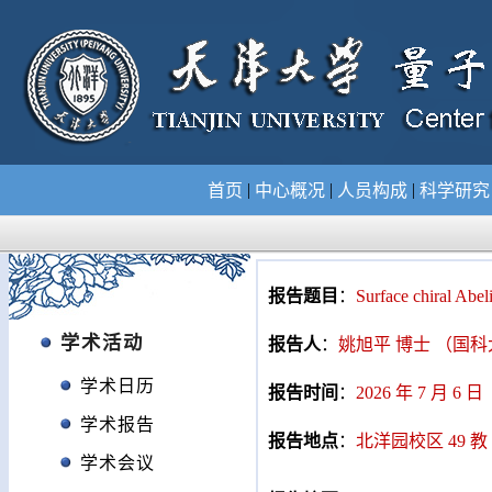
|
|
|
首页
中心概况
人员构成
科学研
报告题目
：
Surface chiral Abeli
学术活动
报告人
：
姚旭平 博士 （国
学术日历
报告时间
：
2026 年 7 月 6 日（
学术报告
报告地点
：
北洋园校区 49 教 
学术会议