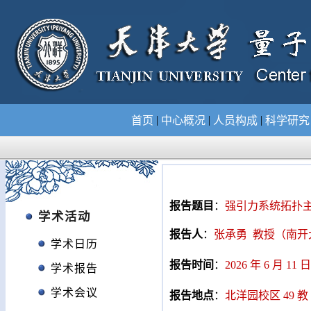
|
|
|
首页
中心概况
人员构成
科学研
报告题目
：
强引力系统拓扑
学术活动
报告人
：
张承勇 教授（南开
学术日历
报告时间
：
2026 年 6 月 11 日
学术报告
学术会议
报告地点
：
北洋园校区 49 教 