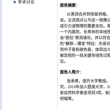
学术讨论
报告摘要
：
从黑洞合并到恒星坍缩，剧
态。主流观点认为这一弛豫过
成引力波物理的重要支柱。
一个内禀的、长寿命的非线性
会“困住”黑洞演化，并以符
的“静默—爆发”特征：先是
到中子星和玻色星，体现出
被忽视的一段关键非线性过程
志。
报告人简介
：
张承勇，南开大学教授。2
究，2019年加入暨南大学，
家自然科学基金项目3项，省
坍缩等。