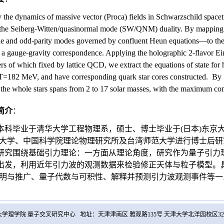
 the dynamics of massive vector (Proca) fields in Schwarzschild space
the Seiberg-Witten/quasinormal mode (SW/QNM) duality. By mapping 
 and odd-parity modes governed by confluent Heun equations—to the
h a gauge-gravity correspondence. Applying the holographic 2-flavor E
rs of which fixed by lattice QCD, we extract the equations of state for 
 T=182 MeV, and have corresponding quark star cores constructed. By f
 the whole stars spans from 2 to 17 solar masses, with the maximum c
简介
：
本科毕业于清华大学工程物理系，硕士、博士毕业于(日本)东京大
江大学、中国科学院理论物理研究所及台湾师范大学进行博士后研究
研究围绕基础引力理论：一方面从理论角度，研究作为量子引力
出发，利用近年引力波的观测数据来检验修正天体与粒子模型。具
证明与推广、量子代数与可积性、解释并预测引力波观测事件等
学理学院 量子交叉研究中心 地址：天津津南区 雅观路135号 天津大学北洋园校区32