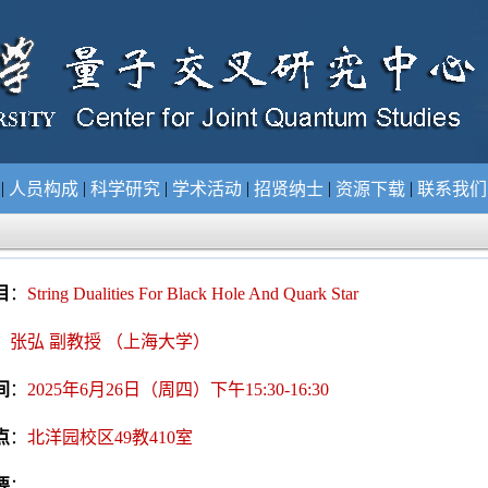
|
|
|
|
|
|
况
人员构成
科学研究
学术活动
招贤纳士
资源下载
联系我
目
：
String Dualities For Black Hole And Quark Star
：
张弘 副教授 （上海大学）
间
：
2025年6月26日（周四）下午15:30-16:30
点
：
北洋园校区49教410室
要
：